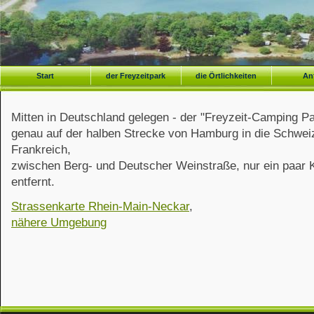
Start
der Freyzeitpark
die Örtlichkeiten
An
der Freyzeitpark
Angebot
Lageplan
im Rhein
Fahrrad-Camping
die Umgebung
Karte Re
Mitten in Deutschland gelegen - der "Freyzeit-Camping Pa
Impressionen
Sehenswürdigkeiten
genau auf der halben Strecke von Hamburg in die Schweiz,
Ansicht von oben
einheimische Vögel
Geheimtip für Naturfreunde
Frankreich,
zwischen Berg- und Deutscher Weinstraße, nur ein paar
entfernt.
Strassenkarte Rhein-Main-Neckar
,
nähere Umgebung